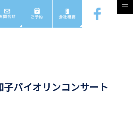
tog
nav
田知子バイオリンコンサート