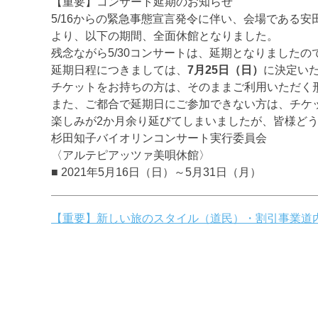
【重要】コンサート延期のお知らせ
5/16からの緊急事態宣言発令に伴い、会場である
より、以下の期間、全面休館となりました。
残念ながら5/30コンサートは、延期となりました
延期日程につきましては、
7月25日（日）
に決定い
チケットをお持ちの方は、そのままご利用いただく
また、ご都合で延期日にご参加できない方は、チケ
楽しみが2か月余り延びてしまいましたが、皆様ど
杉田知子バイオリンコンサート実行委員会
〈アルテピアッツァ美唄休館〉
■ 2021年5月16日（日）～5月31日（月）
投
【重要】新しい旅のスタイル（道民）・割引事業道
稿
ナ
ビ