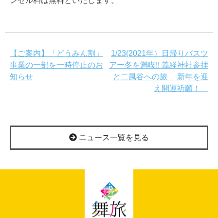
ンセル料は無料といたします。
投
【ご案内】「どうみん割」
1/23(2021年）日帰りバスツ
事業の一部を一時停止のお
アー冬を満喫!! 義経神社参拝
稿
知らせ
と二風谷への旅 新年を迎
ナ
え開運祈願！
ビ
ゲ
ニュース一覧を見る
ー
シ
ョ
ン