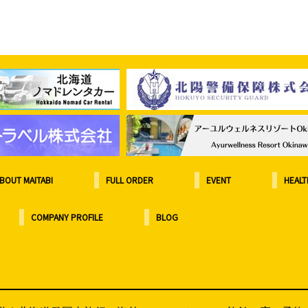
BOUT MAITABI
FULL ORDER
EVENT
HEALT
COMPANY PROFILE
BLOG