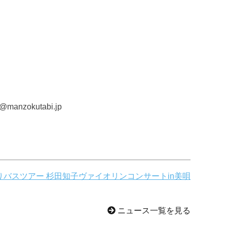
zokutabi.jp
日帰りバスツアー 杉田知子ヴァイオリンコンサートin美唄
ニュース一覧を見る