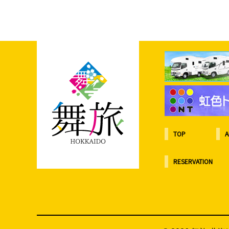
ビ
ゲ
ー
シ
ョ
ン
TOP
A
RESERVATION