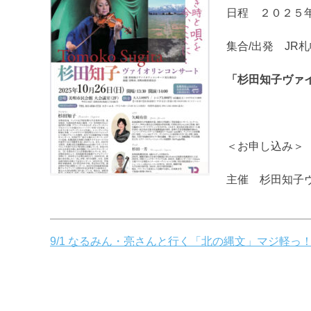
日程 ２０２５
集合/出発 JR
「杉田知子ヴァ
＜お申し込み＞ さっ
主催 杉田知子
投
9/1 なるみん・亮さんと行く「北の縄文」マジ軽っ
稿
ナ